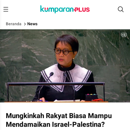
Beranda
News
Menlu Retno Marsudi pidato di sidang majelis umum PBB soal
Mungkinkah Rakyat Biasa Mampu
Mendamaikan Israel-Palestina?