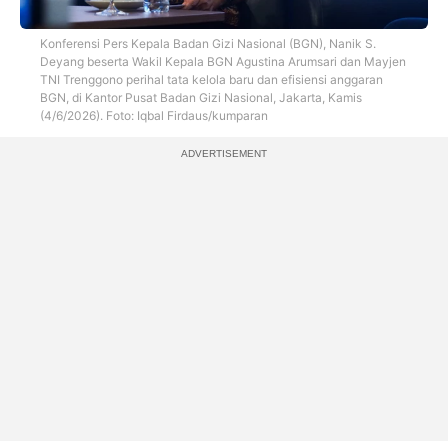
Konferensi Pers Kepala Badan Gizi Nasional (BGN), Nanik S.
Deyang beserta Wakil Kepala BGN Agustina Arumsari dan Mayjen
TNI Trenggono perihal tata kelola baru dan efisiensi anggaran
BGN, di Kantor Pusat Badan Gizi Nasional, Jakarta, Kamis
(4/6/2026). Foto: Iqbal Firdaus/kumparan
ADVERTISEMENT