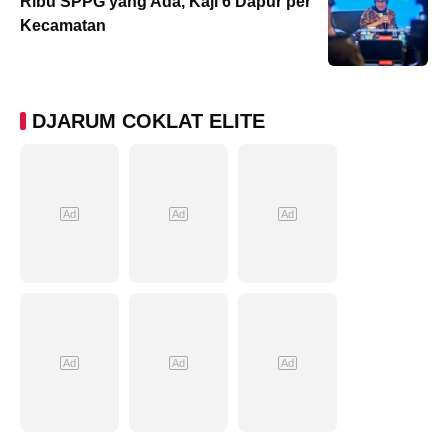
Ribu SPPG yang Ada, Kaji 6 Dapur per
Kecamatan
DJARUM COKLAT ELITE