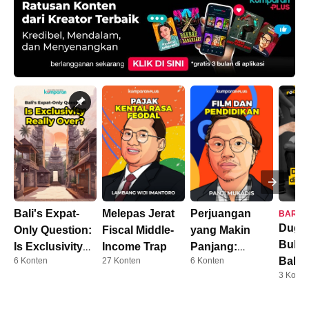
Bali's Expat-
Melepas Jerat
Perjuangan
BARU
Duga
Only Question:
Fiscal Middle-
yang Makin
Bully
Is Exclusivity
Income Trap
Panjang:
Balik
6 Konten
27 Konten
6 Konten
Really Over?
Dosen Kini
3 Konte
AFF
Harus S3
0 Komentar