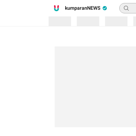
Pencari
kumparanNEWS
Loading
Loading
Loading