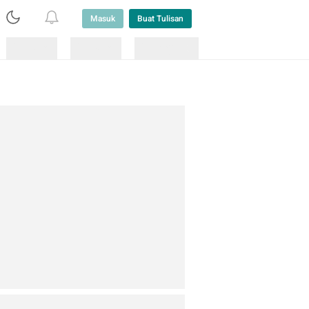
Masuk
Buat Tulisan
Loading
Loading
Lainnya