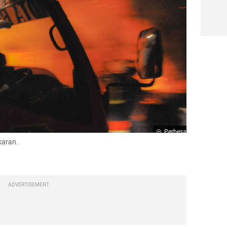
Perbesar
aran.

O
ADVERTISEMENT