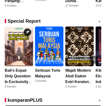
8 Konten
Panjang:
Dunia
Katin
6 Konten
17 Konten
25 Kont
Dosen Kini
Pendidikan
Selan
Harus S3
Apa?
Special Report
Bali's Expat-
Serbuan Turis
Wajah Modern
Klini
Only Question:
Malaysia
Abdi Dalem
Eks P
2 Konten
Is Exclusivity
Estri Keraton
Indon
6 Konten
2 Konten
2 Konte
Really Over?
Yogyakarta
kumparanPLUS