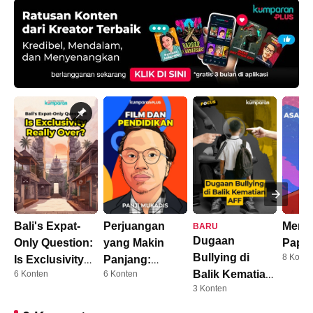
Bali's Expat-
Perjuangan
Meng
BARU
Dugaan
Only Question:
yang Makin
Papu
Bullying di
8 Konte
Is Exclusivity
Panjang:
Balik Kematian
6 Konten
6 Konten
Really Over?
Dosen Kini
3 Konten
AFF
Harus S3