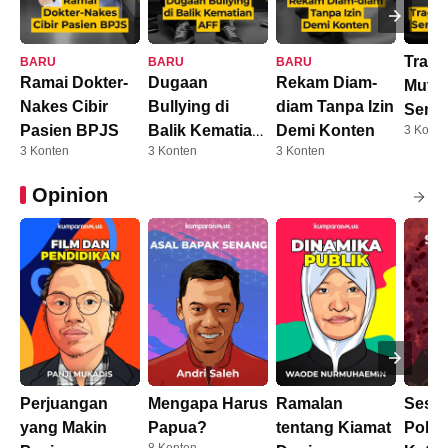
Trage
BARU
BARU
BARU
Ramai Dokter-
Dugaan
Rekam Diam-
Mutia
Nakes Cibir
Bullying di
diam Tanpa Izin
Sento
Pasien BPJS
Balik Kematian
Demi Konten
3 Konte
Terba
3 Konten
3 Konten
3 Konten
AFF
Opinion
Perjuangan
Mengapa Harus
Ramalan
Sesud
yang Makin
Papua?
tentang Kiamat
Polis