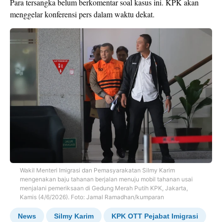
Para tersangka belum berkomentar soal kasus ini. KPK akan
menggelar konferensi pers dalam waktu dekat.
Wakil Menteri Imigrasi dan Pemasyarakatan Silmy Karim
mengenakan baju tahanan berjalan menuju mobil tahanan usai
menjalani pemeriksaan di Gedung Merah Putih KPK, Jakarta,
Kamis (4/6/2026). Foto: Jamal Ramadhan/kumparan
News
Silmy Karim
KPK OTT Pejabat Imigrasi