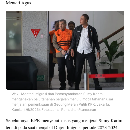
Menteri Agus.
Wakil Menteri Imigrasi dan Pemasyarakatan Silmy Karim
mengenakan baju tahanan berjalan menuju mobil tahanan usai
menjalani pemeriksaan di Gedung Merah Putih KPK, Jakarta,
Kamis (4/6/2026). Foto: Jamal Ramadhan/kumparan
Sebelumnya, KPK menyebut kasus yang menjerat Silmy Karim
terjadi pada saat menjabat Dirjen Imigrasi periode 2023-2024.