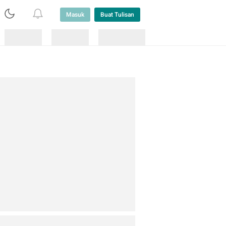
Masuk
Buat Tulisan
Loading
Loading
Lainnya