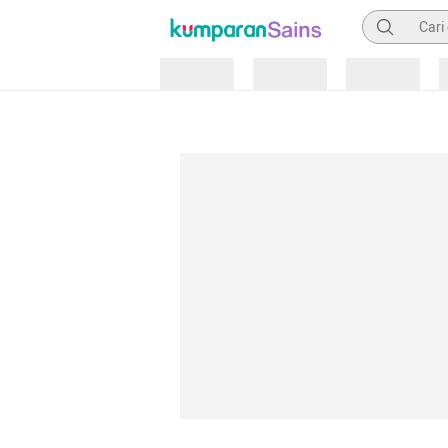
Pencarian
Loading
Loading
Loading