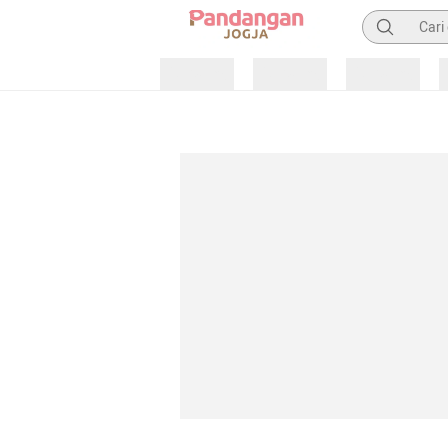
Pencarian
Loading
Loading
Loading