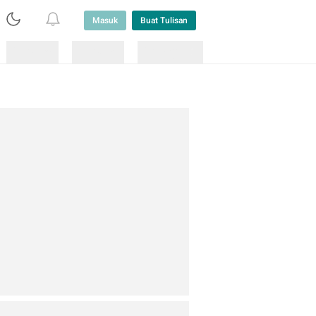
Masuk
Buat Tulisan
Loading
Loading
Lainnya