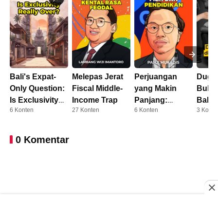
Bali's Expat-
Melepas Jerat
Perjuangan
Duga
Only Question:
Fiscal Middle-
yang Makin
Bully
Is Exclusivity
Income Trap
Panjang:
Balik
6 Konten
27 Konten
6 Konten
3 Konte
Really Over?
Dosen Kini
AFF
Harus S3
0 Komentar