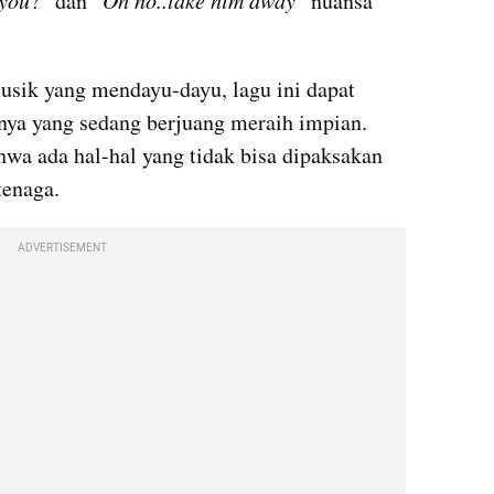
 you
?” dan “
Oh no..take him away
” nuansa 
usik yang mendayu-dayu, lagu ini dapat 
nya yang sedang berjuang meraih impian. 
wa ada hal-hal yang tidak bisa dipaksakan 
tenaga.
ADVERTISEMENT