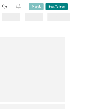
Masuk
Buat Tulisan
Loading
Loading
Lainnya