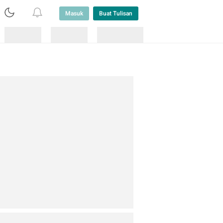
Masuk
Buat Tulisan
Loading
Loading
Lainnya