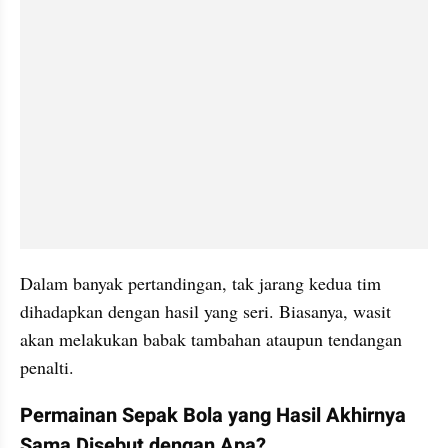
Dalam banyak pertandingan, tak jarang kedua tim 
dihadapkan dengan hasil yang seri. Biasanya, wasit 
akan melakukan babak tambahan ataupun tendangan 
penalti.
Permainan Sepak Bola yang Hasil Akhirnya 
Sama Disebut dengan Apa?