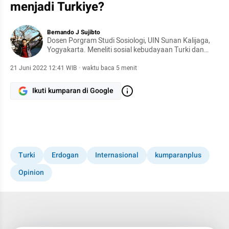
menjadi Turkiye?
Bernando J Sujibto
Dosen Porgram Studi Sosiologi, UIN Sunan Kalijaga,
Yogyakarta. Meneliti sosial kebudayaan Turki dan
menerjemahkan karya-karya Turki ke dalam bahasa
Indonesia. Buku terbarunya Kitab Hitam Turki (2021)
21 Juni 2022 12:41 WIB
·
waktu baca 5 menit
Ikuti kumparan di Google
Turki
Erdogan
Internasional
kumparanplus
Opinion