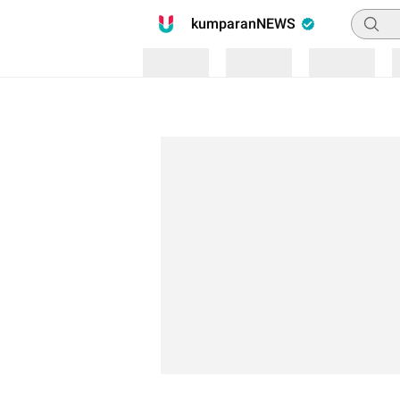
Pencari
kumparanNEWS
Loading
Loading
Loading