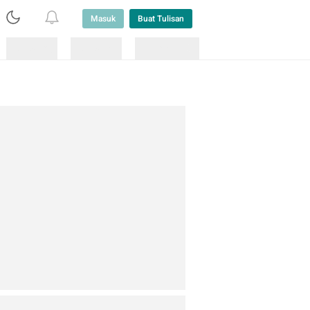
Masuk
Buat Tulisan
Loading
Loading
Lainnya