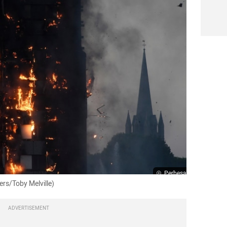
Perbesar
rs/Toby Melville)
ADVERTISEMENT