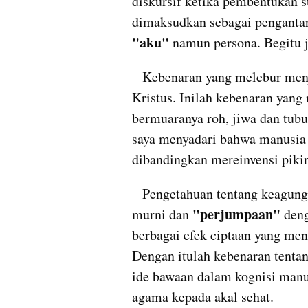
diskursif ketika pembentukan sub
dimaksudkan sebagai penganta
"aku" 
namun persona. Begitu 
   Kebenaran yang melebur menjadikan adanya komparasi antara Aku dan 
Kristus. Inilah kebenaran yang
bermuaranya roh, jiwa dan tubu
saya menyadari bahwa manusia s
dibandingkan mereinvensi pikir
   Pengetahuan tentang keagungan Tuhan harus bertumpu pada akal budi 
 "perjumpaan"
murni dan
 deng
berbagai efek ciptaan yang men
Dengan itulah kebenaran tentang
ide bawaan dalam kognisi manus
agama kepada akal sehat. 