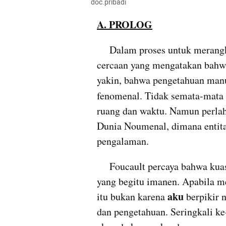
doc.pribadi
A. PROLOG
     Dalam proses untuk merangkum tulisan ini, banyak kritikan bahkan 
cercaan yang mengatakan bahwa
yakin, bahwa pengetahuan manus
fenomenal. Tidak semata-mata 
ruang dan waktu. Namun perlah
Dunia Noumenal, dimana entitas
pengalaman.
     Foucault percaya bahwa 
yang begitu imanen. Apabila m
aku 
itu bukan karena 
berpikir 
dan pengetahuan. Seringkali ke