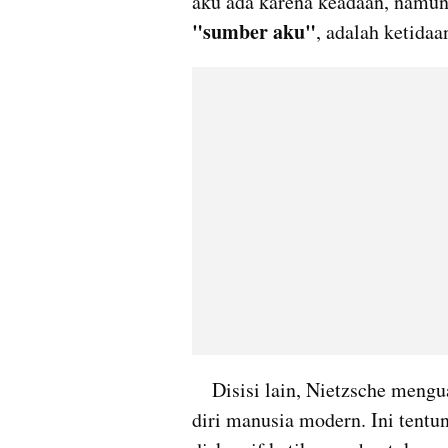
aku ada karena keadaan, namun
"sumber aku"
, adalah ketida
    Disisi lain, Nietzsche menguak kebenaran bayang-bayang Tuhan didalam 
diri manusia modern. Ini tentun