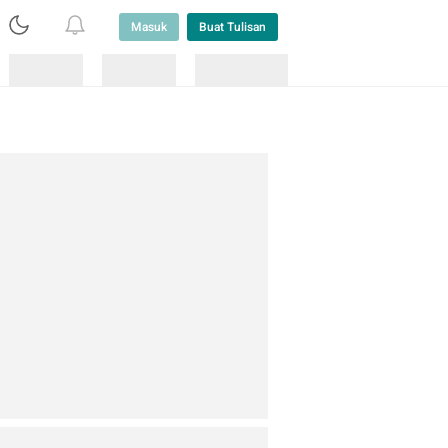
Masuk
Buat Tulisan
Loading
Loading
Lainnya