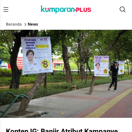
Beranda
News
Alat Peraga Kampanye (APK) Calon Legislatif yang dipasang pa
Konten IG: Banjir Atribut Kampanye,