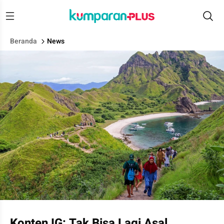
Beranda
News
Sejumlah wisatawan mendaki Bukit Pulau Padar untuk menyak
Konten IG: Tak Bisa Lagi Asal