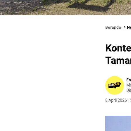
Island Hopping di 3 lokasi di Labuan Bajo, yaitu Pulau Padar,
Beranda
N
Konte
Taman
Fo
Me
Di
8 April 2026 