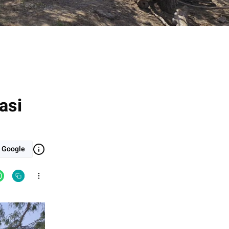
asi
i Google