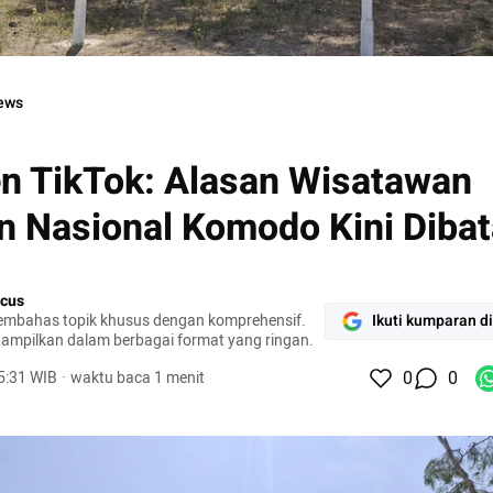
 Pulau Komodo, dan Pink Beach.
ews
n TikTok: Alasan Wisatawan
 Nasional Komodo Kini Dibat
cus
mbahas topik khusus dengan komprehensif.
Ikuti kumparan d
tampilkan dalam berbagai format yang ringan.
0
0
15:31 WIB
·
waktu baca 1 menit