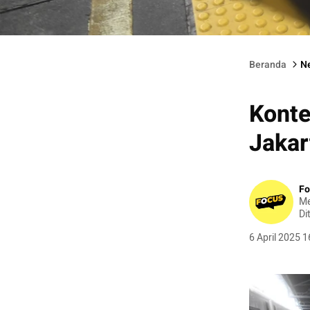
Sejumlah pemudik berjalan setibanya di Stasiun Pasar Senen, 
Beranda
N
Konte
Jakar
Fo
Me
Di
6 April 2025 