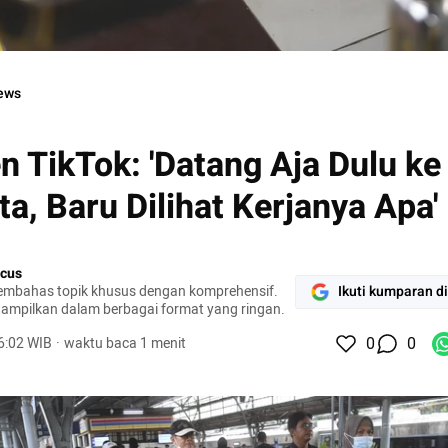
Jakarta, Sabtu (5/4/2025).
ews
n TikTok: 'Datang Aja Dulu ke
ta, Baru Dilihat Kerjanya Apa'
cus
mbahas topik khusus dengan komprehensif.
Ikuti kumparan d
tampilkan dalam berbagai format yang ringan.
0
0
16:02 WIB
·
waktu baca 1 menit