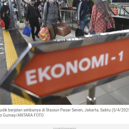
dik berjalan setibanya di Stasiun Pasar Senen, Jakarta, Sabtu (5/4/2025)
ho Gumay/ANTARA FOTO