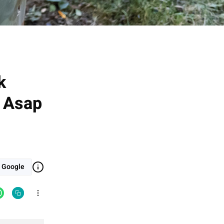
k
b Asap
i Google