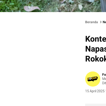
Ilustrasi bakar sampah.
Beranda
N
Konte
Napas
Roko
Fo
Me
Di
15 April 2025