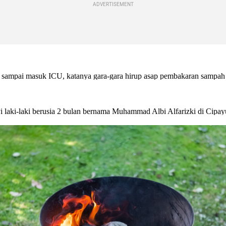
ADVERTISEMENT
embed from external kumpara
embed from external kumpara