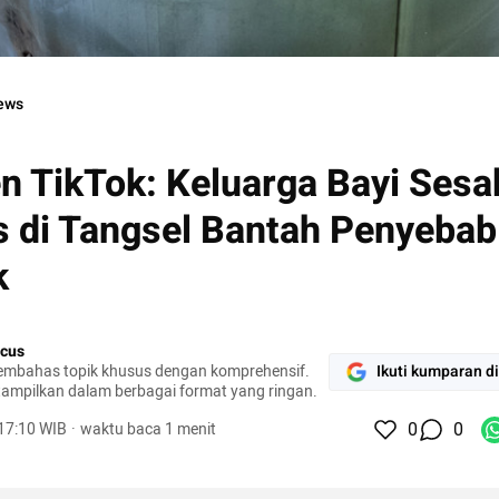
ews
n TikTok: Keluarga Bayi Sesa
 di Tangsel Bantah Penyeba
k
cus
mbahas topik khusus dengan komprehensif.
Ikuti kumparan d
tampilkan dalam berbagai format yang ringan.
0
0
 17:10 WIB
·
waktu baca 1 menit