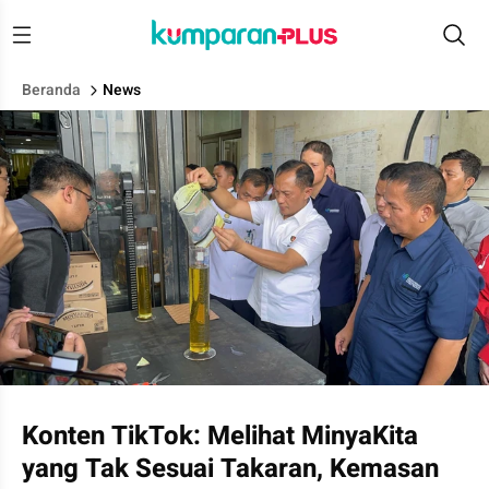
Beranda
News
Kemendag bersama Mabes Polri sidak distributor minyaKita di C
Konten TikTok: Melihat MinyaKita
yang Tak Sesuai Takaran, Kemasan