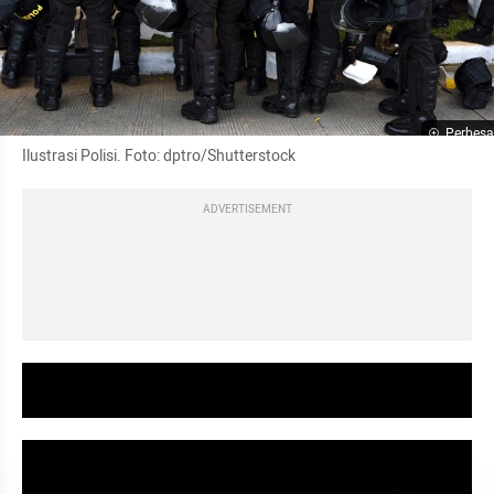
Perbesa
Ilustrasi Polisi. Foto: dptro/Shutterstock
ADVERTISEMENT
video youtube embed
video youtube embed