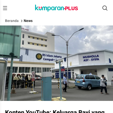
Beranda
News
Suasana di Rumah Sakit Islam Jakarta, Cempaka Putih, Jakart
Konten YouTube: Keluarga Bayi yang