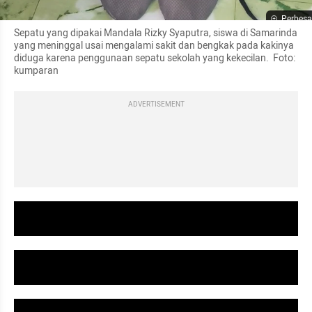
Perbesa
Sepatu yang dipakai Mandala Rizky Syaputra, siswa di Samarinda 
yang meninggal usai mengalami sakit dan bengkak pada kakinya 
diduga karena penggunaan sepatu sekolah yang kekecilan.  Foto: 
kumparan
ADVERTISEMENT
video youtube embed
video youtube embed