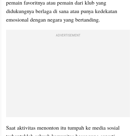
pemain favoritnya atau pemain dari klub yang 
didukungnya berlaga di sana atau punya kedekatan 
emosional dengan negara yang bertanding.
ADVERTISEMENT
Saat aktivitas menonton itu tumpah ke media sosial 
terbentuklah sebuah komunitas besar yang seperti 