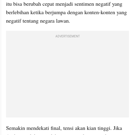
itu bisa berubah cepat menjadi sentimen negatif yang 
berlebihan ketika berjumpa dengan konten-konten yang 
negatif tentang negara lawan.
ADVERTISEMENT
Semakin mendekati final, tensi akan kian tinggi. Jika 