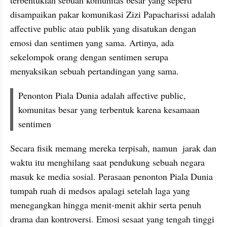
disampaikan pakar komunikasi Zizi Papacharissi adalah 
affective public atau publik yang disatukan dengan 
emosi dan sentimen yang sama. Artinya, ada 
sekelompok orang dengan sentimen serupa 
menyaksikan sebuah pertandingan yang sama.
Penonton Piala Dunia adalah affective public, 
komunitas besar yang terbentuk karena kesamaan 
sentimen
Secara fisik memang mereka terpisah, namun  jarak dan 
waktu itu menghilang saat pendukung sebuah negara 
masuk ke media sosial. Perasaan penonton Piala Dunia 
tumpah ruah di medsos apalagi setelah laga yang 
menegangkan hingga menit-menit akhir serta penuh 
drama dan kontroversi. Emosi sesaat yang tengah tinggi 