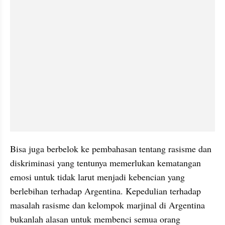
Bisa juga berbelok ke pembahasan tentang rasisme dan 
diskriminasi yang tentunya memerlukan kematangan 
emosi untuk tidak larut menjadi kebencian yang 
berlebihan terhadap Argentina. Kepedulian terhadap 
masalah rasisme dan kelompok marjinal di Argentina 
bukanlah alasan untuk membenci semua orang 