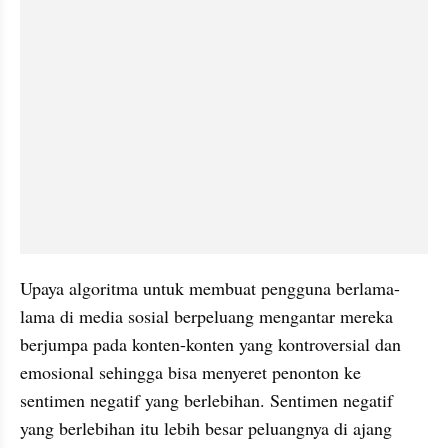
Upaya algoritma untuk membuat pengguna berlama-
lama di media sosial berpeluang mengantar mereka 
berjumpa pada konten-konten yang kontroversial dan 
emosional sehingga bisa menyeret penonton ke 
sentimen negatif yang berlebihan. Sentimen negatif 
yang berlebihan itu lebih besar peluangnya di ajang 