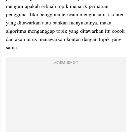
menguji apakah sebuah topik menarik perhatian 
pengguna. Jika pengguna ternyata mengonsumsi konten 
yang ditawarkan atau bahkan menyukainya, maka 
algoritma menganggap topik yang ditawarkan itu cocok 
dan akan terus menawarkan konten dengan topik yang 
sama.
ADVERTISEMENT