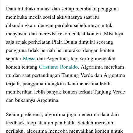
Data ini diakumulasi dan setiap membuka pengguna 
membuka media sosial aktivitasnya saat itu 
dibandingkan  dengan perilaku sebelumnya untuk 
menyusun dan merevisi rekomendasi konten. Misalnya 
saja sejak perhelatan Piala Dunia dimulai seorang 
pengguna tidak pernah berinteraksi dengan konten 
seputar 
Messi 
dan Argentina, tapi sering menyukai 
konten tentang 
Cristiano Ronaldo
. Algoritma merekam 
itu dan saat pertandingan Tanjung Verde dan Argentina 
terjadi, pengguna mungkin akan menerima lebih 
memberikan lebih banyak konten terkait Tanjung Verde 
dan bukannya Argentina.
Selain preferensi, algoritma juga menerima data dari 
feedback loop atau umpan balik. Setelah merekam 
perilaku, algoritma mencoba menyajikan konten untuk 