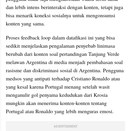
dan lebih intens berinteraksi dengan konten, tetapi juga 
bisa menarik koneksi sosialnya untuk mengonsumsi 
konten yang sama.
Proses feedback loop dalam datafikasi ini yang bisa 
sedikit menjelaskan pengalaman penyebab linimasa 
berubah dari konten soal pertandingan Tanjung Verde 
melawan Argentina di media menjadi pembahasan soal 
rasisme dan diskriminasi sosial di Argentina. Pengguna 
medsos yang antipati terhadap Cristiano Ronaldo atau 
yang kesal karena Portugal menang setelah wasit 
menganulir gol penyama kedudukan dari Krosia 
mungkin akan menerima konten-konten tentang 
Portugal atau Ronaldo yang lebih menguras emosi.
ADVERTISEMENT