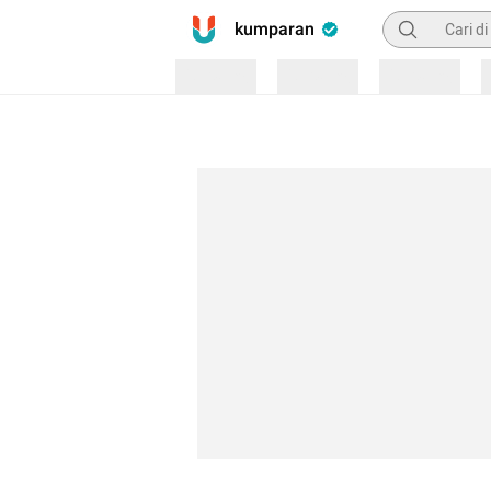
Pencarian
kumparan
Loading
Loading
Loading