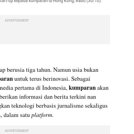
tart-up kepada kumparan di Hong Kong, Rabu (30/10). 
ADVERTISEMENT
 berusia tiga tahun. Namun usia bukan 
aran
 untuk terus berinovasi. Sebagai 
kumparan
media pertama di Indonesia, 
 akan 
rikan informasi dan berita terkini nan 
an teknologi berbasis jurnalisme sekaligus 
, dalam satu 
platform
. 
ADVERTISEMENT