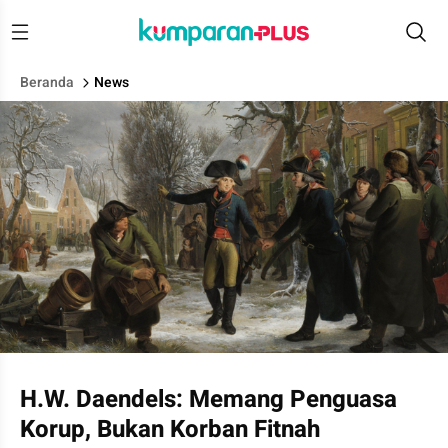
Beranda
News
Jenderal Daendels dan Letnan Kolonel Krayenhoff.
H.W. Daendels: Memang Penguasa
Korup, Bukan Korban Fitnah