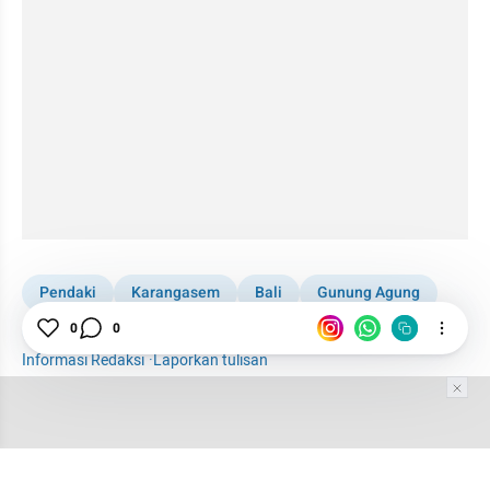
Pendaki
Karangasem
Bali
Gunung Agung
Bocah
0
0
Informasi Redaksi
·
Laporkan tulisan
Tim Editor
Editor Section