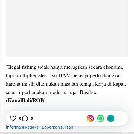
"Ilegal fishing tidak hanya merugikan secara ekonomi, 
tapi multiplier efek. Isu HAM pekerja perlu diangkat 
karena masih ditemukan masalah tenaga kerja di kapal, 
. 
seperti perbudakan modern," ujar Basilio
(KanalBali/ROB)
Tenaga Kerja
Bali
Perikanan
Nusa Dua
0
0
Informasi Redaksi
·
Laporkan tulisan