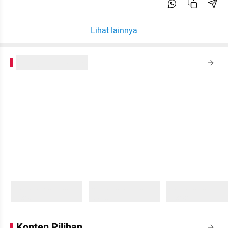
Lihat lainnya
kumparanPLUS
Sedang memuat...
Sedang memuat...
Sedang memuat...
0 Konten
0 Konten
0 Konten
Konten Pilihan