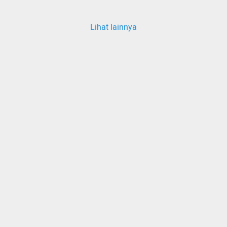
Lihat lainnya
ang memuat...
Sedang memuat...
nten
0 Konten