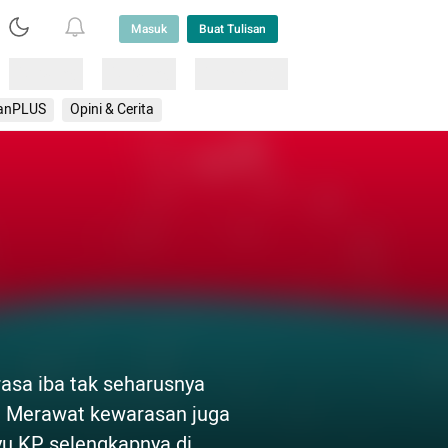
Masuk
Buat Tulisan
Loading
Loading
Lainnya
anPLUS
Opini & Cerita
asa iba tak seharusnya
. Merawat kewarasan juga
yu KP selengkapnya di