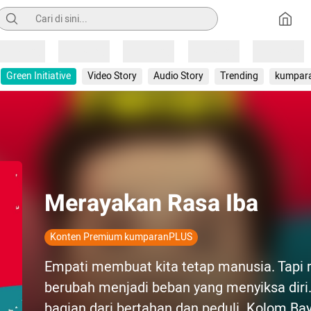
Pencarian
Loading
Loading
Loading
Loading
Loading
Green Initiative
Video Story
Audio Story
Trending
kumpar
Merayakan Rasa Iba
Konten Premium kumparanPLUS
Empati membuat kita tetap manusia. Tapi r
berubah menjadi beban yang menyiksa diri
bagian dari bertahan dan peduli. Kolom Ba