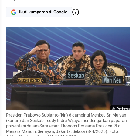
Ikuti kumparan di Google
Perbesar
Presiden Prabowo Subianto (kiri) didampingi Menkeu Sri Mulyani 
(kanan) dan Seskab Teddy Indra Wijaya mendengarkan paparan 
presentasi dalam Sarasehan Ekonomi Bersama Presiden RI di 
Menara Mandiri, Senayan, Jakarta, Selasa (8/4/2025). Foto: 