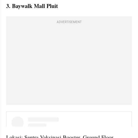
3. Baywalk Mall Pluit
ADVERTISEMENT
embed from external kumpara
Lokasi: Sentra Vaksinasi Booster, Ground Floor 