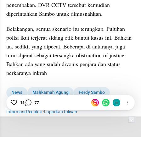
penembakan. DVR CCTV tersebut kemudian 
diperintahkan Sambo untuk dimusnahkan.
Belakangan, semua skenario itu terungkap. Puluhan 
polisi ikut terjerat sidang etik buntut kasus ini. Bahkan 
tak sedikit yang dipecat. Beberapa di antaranya juga 
turut dijerat sebagai tersangka obstruction of justice. 
Bahkan ada yang sudah divonis penjara dan status 
perkaranya inkrah
News
Mahkamah Agung
Ferdy Sambo
Sidang Sambo dkk
Hukuman Mati Ferdy Sambo Batal
15
77
Informasi Redaksi
·
Laporkan tulisan
Tim Editor
Editor Section