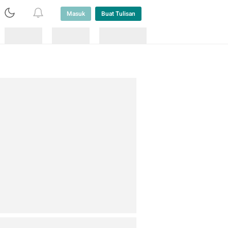
Masuk
Buat Tulisan
Loading
Loading
Lainnya