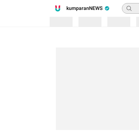
Pencari
kumparanNEWS
Loading
Loading
Loading