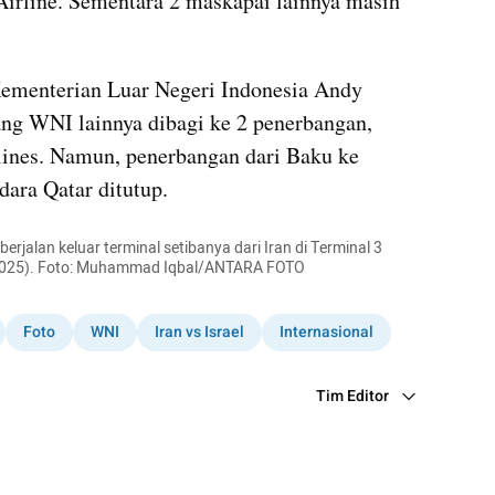
Airline. Sementara 2 maskapai lainnya masih 
Kementerian Luar Negeri Indonesia Andy 
g WNI lainnya dibagi ke 2 penerbangan, 
lines. Namun, penerbangan dari Baku ke 
dara Qatar ditutup.
jalan keluar terminal setibanya dari Iran di Terminal 3 
/2025). Foto: Muhammad Iqbal/ANTARA FOTO
Foto
WNI
Iran vs Israel
Internasional
Tim Editor
Editor Section