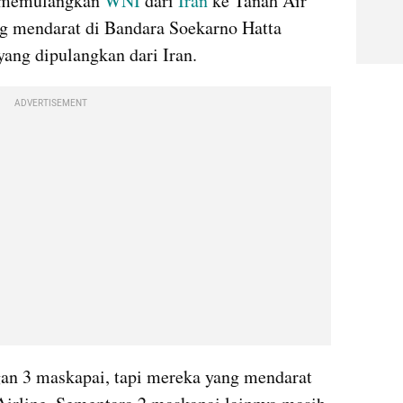
l memulangkan 
WNI
 dari 
Iran
 ke Tanah Air 
g mendarat di Bandara Soekarno Hatta 
yang dipulangkan dari Iran.
ADVERTISEMENT
an 3 maskapai, tapi mereka yang mendarat 