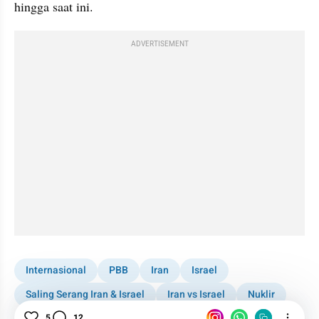
hingga saat ini.
ADVERTISEMENT
Internasional
PBB
Iran
Israel
Saling Serang Iran & Israel
Iran vs Israel
Nuklir
Senjata Nuklir
News
5
12