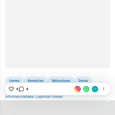
Unnes
Kematian
Mahasiswa
Demo
0
0
Semarang
Informasi Redaksi
·
Laporkan tulisan
Tim Editor
Editor Section