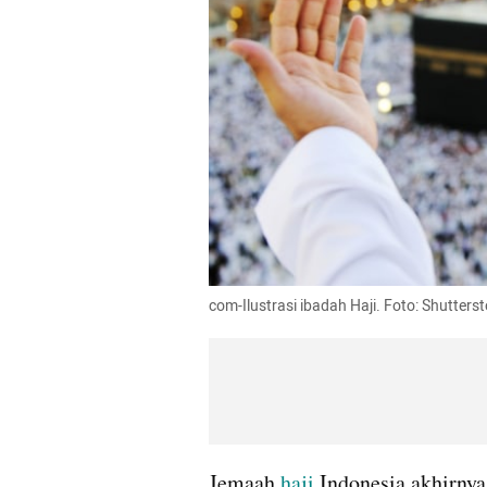
com-Ilustrasi ibadah Haji. Foto: Shutters
Jemaah 
haji
 Indonesia akhirnya