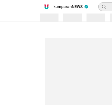
Pencari
kumparanNEWS
Loading
Loading
Loading