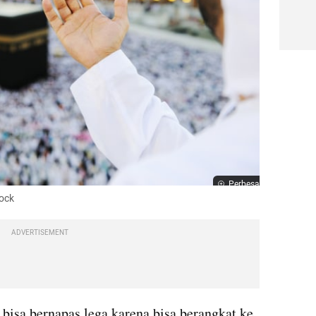
Perbesar
tock
ADVERTISEMENT
 bisa bernapas lega karena bisa berangkat ke 