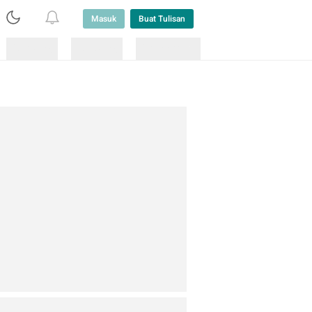
Masuk
Buat Tulisan
Loading
Loading
Lainnya