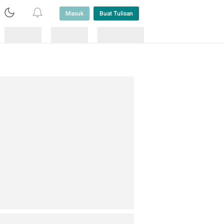
Masuk
Buat Tulisan
Loading
Loading
Lainnya