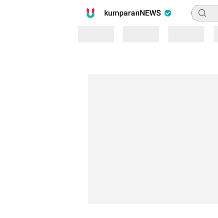
Pencari
kumparanNEWS
Loading
Loading
Loading