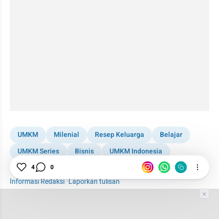
UMKM
Milenial
Resep Keluarga
Belajar
UMKM Series
Bisnis
UMKM Indonesia
4
0
UMKM Milenial
Pandemi
Informasi Redaksi
·
Laporkan tulisan
Tim Editor
Editor Section