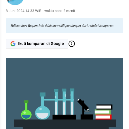
8 Juni 2024 14:33 WIB
·
waktu baca 2 menit
Tulisan dari Ragam Info tidak mewakili pandangan dari redaksi kumparan
Ikuti kumparan di Google