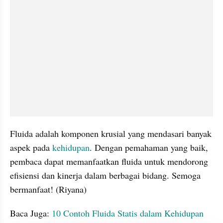
Fluida adalah komponen krusial yang mendasari banyak 
aspek pada 
kehidupan
. Dengan pemahaman yang baik, 
pembaca dapat memanfaatkan fluida untuk mendorong 
efisiensi dan kinerja dalam berbagai bidang. Semoga 
bermanfaat! (Riyana)
Baca Juga: 
10 Contoh Fluida Statis dalam Kehidupan 