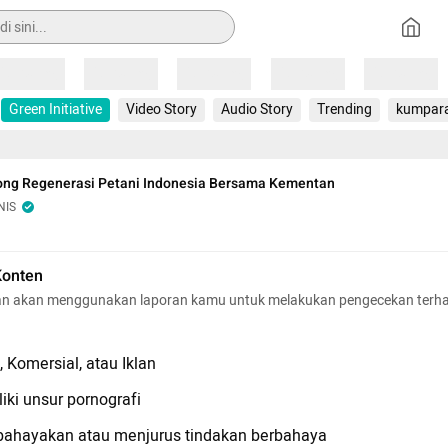
Loading
Loading
Loading
Loading
Loading
Green Initiative
Video Story
Audio Story
Trending
kumpar
rong Regenerasi Petani Indonesia Bersama Kementan
NIS
Konten
n akan menggunakan laporan kamu untuk melakukan pengecekan terh
 Komersial, atau Iklan
iki unsur pornografi
hayakan atau menjurus tindakan berbahaya