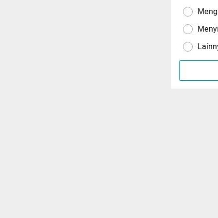
Menga
Meny
Lainn