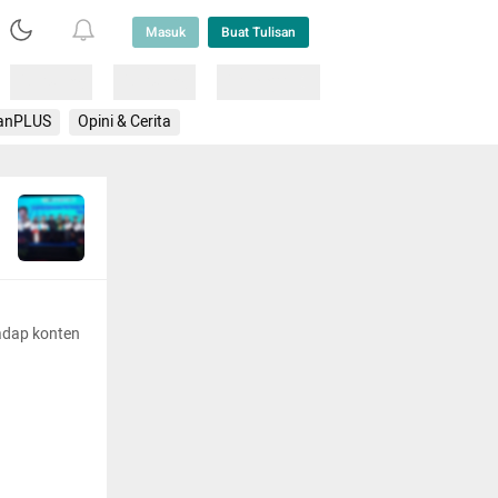
Masuk
Buat Tulisan
Loading
Loading
Lainnya
anPLUS
Opini & Cerita
adap konten