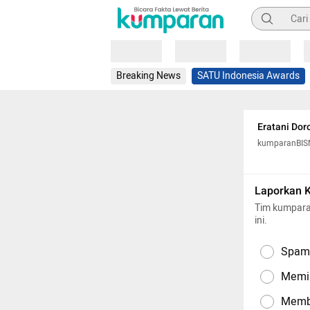
Pencarian
Loading
Loading
Loading
Breaking News
SATU Indonesia Awards
Eratani Do
kumparanBIS
Laporkan 
Tim kumpara
ini.
Spam,
Memil
Memba