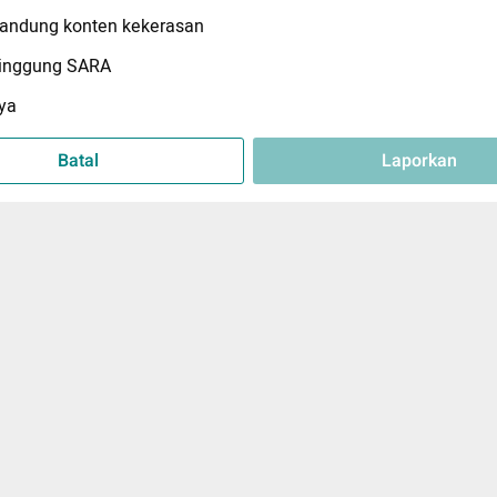
ndung konten kekerasan
inggung SARA
ya
Batal
Laporkan