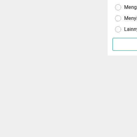
Menga
Meny
Lainn