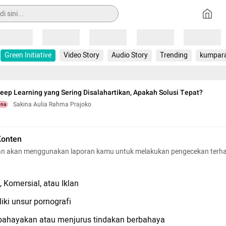
Loading
Loading
Loading
Loading
Loading
Green Initiative
Video Story
Audio Story
Trending
kumpar
ep Learning yang Sering Disalahartikan, Apakah Solusi Tepat?
Sakina Aulia Rahma Prajoko
una
Konten
n akan menggunakan laporan kamu untuk melakukan pengecekan terh
 Komersial, atau Iklan
iki unsur pornografi
hayakan atau menjurus tindakan berbahaya