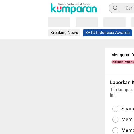
Pencarian
Loading
Loading
Loading
Breaking News
SATU Indonesia Awards
Mengenal De
Kiriman Pengg
Laporkan 
Tim kumpara
ini.
Spam,
Memil
Memba