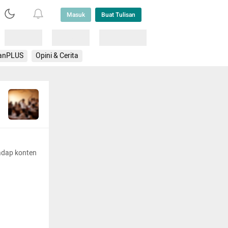
Masuk
Buat Tulisan
Loading
Loading
Lainnya
anPLUS
Opini & Cerita
adap konten