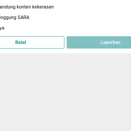
ndung konten kekerasan
inggung SARA
ya
Batal
Laporkan