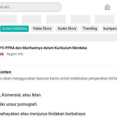
Loading
Loading
Loading
Loading
Loading
Green Initiative
Video Story
Audio Story
Trending
kumpar
 P5-PPRA dan Manfaatnya dalam Kurikulum Merdeka
Ragam Info
una
Konten
n akan menggunakan laporan kamu untuk melakukan pengecekan terh
 Komersial, atau Iklan
iki unsur pornografi
hayakan atau menjurus tindakan berbahaya