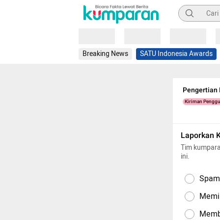
Pencarian
Loading
Loading
Loading
Breaking News
SATU Indonesia Awards
Pengertian
Kiriman Pengg
Laporkan 
Tim kumpara
ini.
Spam,
Memil
Memba