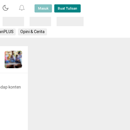
Masuk
Buat Tulisan
Loading
Loading
Lainnya
anPLUS
Opini & Cerita
adap konten