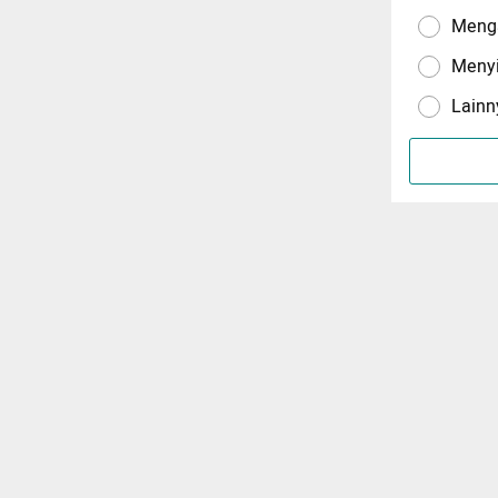
Menga
Meny
Lainn