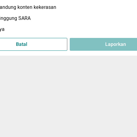
ndung konten kekerasan
inggung SARA
ya
Batal
Laporkan