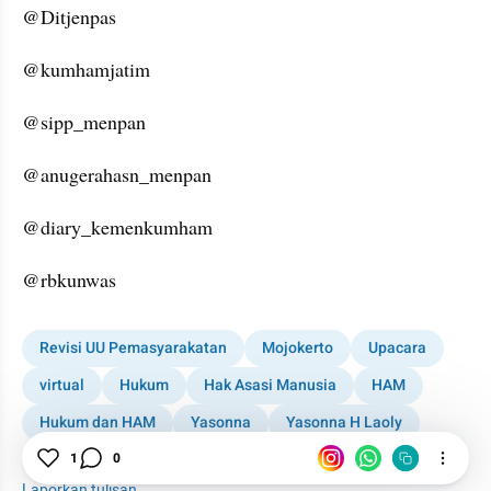
@Ditjenpas
@kumhamjatim
@sipp_menpan
@anugerahasn_menpan
@diary_kemenkumham
@rbkunwas
Revisi UU Pemasyarakatan
Mojokerto
Upacara
virtual
Hukum
Hak Asasi Manusia
HAM
Hukum dan HAM
Yasonna
Yasonna H Laoly
1
0
Merah Putih
Laporkan tulisan