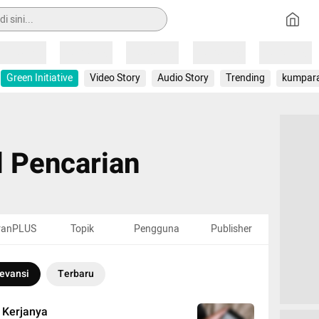
Loading
Loading
Loading
Loading
Loading
Green Initiative
Video Story
Audio Story
Trending
kumpar
l Pencarian
ranPLUS
Topik
Pengguna
Publisher
evansi
Terbaru
a Kerjanya