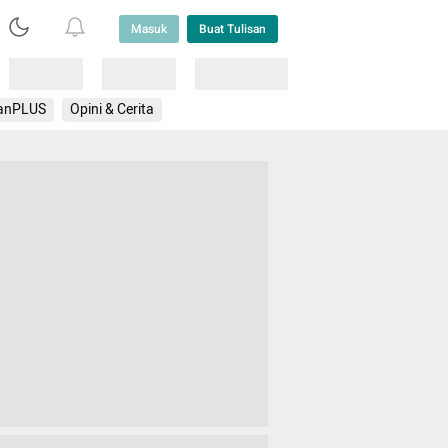
Masuk
Buat Tulisan
Loading
Loading
Lainnya
anPLUS
Opini & Cerita