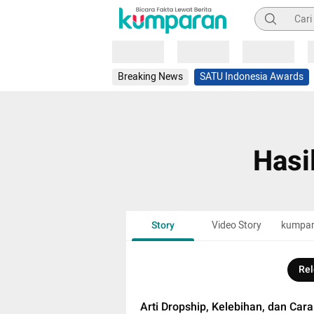
Pencarian
Loading
Loading
Loading
Breaking News
SATU Indonesia Awards
Hasi
Story
Video Story
kumpa
Rel
Arti Dropship, Kelebihan, dan Car