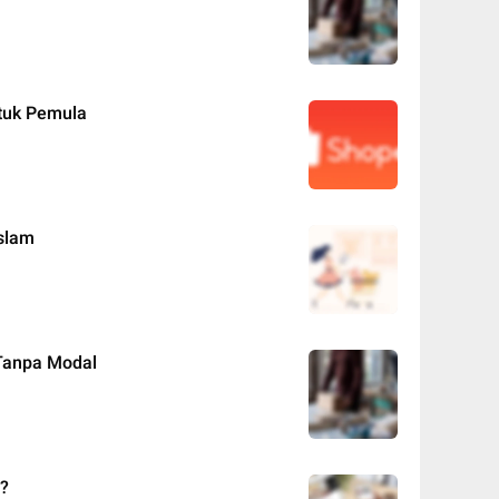
tuk Pemula
slam
 Tanpa Modal
i?