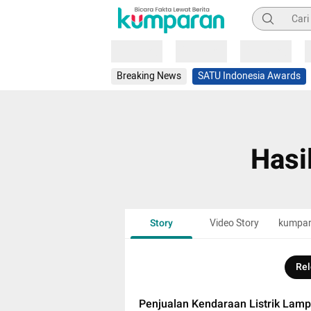
Pencarian
Loading
Loading
Loading
Breaking News
SATU Indonesia Awards
Hasi
Story
Video Story
kumpa
Rel
Penjualan Kendaraan Listrik Lampa