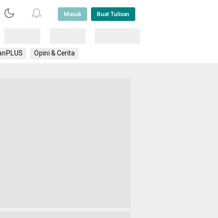
Masuk
Buat Tulisan
Loading
Loading
Lainnya
anPLUS
Opini & Cerita