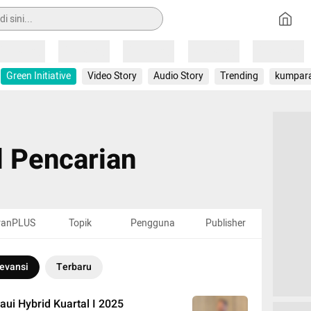
Loading
Loading
Loading
Loading
Loading
Green Initiative
Video Story
Audio Story
Trending
kumpar
l Pencarian
ranPLUS
Topik
Pengguna
Publisher
evansi
Terbaru
ui Hybrid Kuartal I 2025