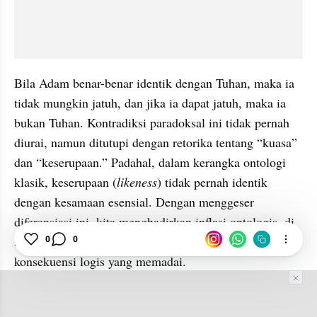
Bila Adam benar-benar identik dengan Tuhan, maka ia 
tidak mungkin jatuh, dan jika ia dapat jatuh, maka ia 
bukan Tuhan. Kontradiksi paradoksal ini tidak pernah 
diurai, namun ditutupi dengan retorika tentang “kuasa” 
dan “keserupaan.” Padahal, dalam kerangka ontologi 
klasik, keserupaan (
likeness
) tidak pernah identik 
dengan kesamaan esensial. Dengan menggeser 
diferensiasi ini, kita menghadirkan inflasi ontologis, di 
0
0
mana manusia dinaikkan ke posisi ilahi tanpa 
konsekuensi logis yang memadai. 
Lebih jauh, dikala beberapa yang menyatakan bahwa 
“segala sesuatu diciptakan karena Adam,” ia secara 