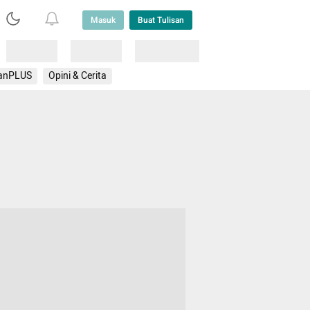
Masuk
Buat Tulisan
Loading
Loading
Lainnya
anPLUS
Opini & Cerita