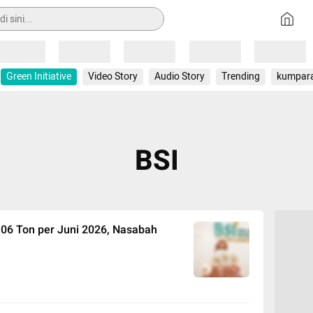
Loading
Loading
Loading
Loading
Loading
Green Initiative
Video Story
Audio Story
Trending
kumpar
BSI
,06 Ton per Juni 2026, Nasabah