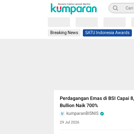
Pencarian
Loading
Loading
Loading
Breaking News
SATU Indonesia Awards
Perdagangan Emas di BSI Capai 8
Bullion Naik 700%
kumparanBISNIS
29 Jul 2026