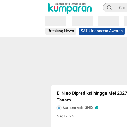
Pencarian
Loading
Loading
Loading
Breaking News
SATU Indonesia Awards
El Nino Diprediksi hingga Mei 202
Tanam
kumparanBISNIS
5 Agt 2026