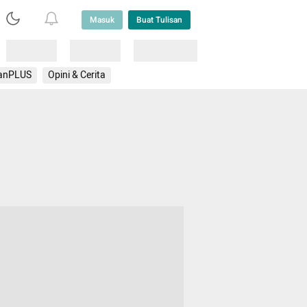
Masuk
Buat Tulisan
Loading
Loading
Lainnya
anPLUS
Opini & Cerita