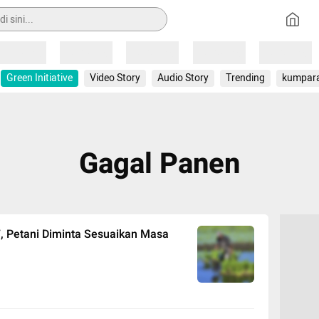
Loading
Loading
Loading
Loading
Loading
Green Initiative
Video Story
Audio Story
Trending
kumpar
Gagal Panen
7, Petani Diminta Sesuaikan Masa