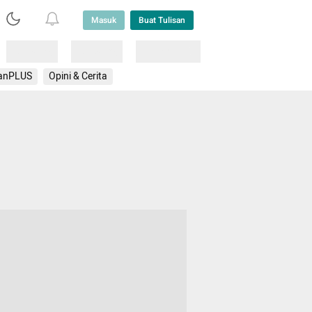
Masuk
Buat Tulisan
Loading
Loading
Lainnya
anPLUS
Opini & Cerita