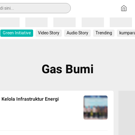
Loading
Loading
Loading
Loading
Loading
Green Initiative
Video Story
Audio Story
Trending
kumpar
Gas Bumi
Kelola Infrastruktur Energi