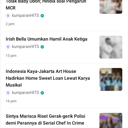
Tolak Baby Udon; Hindia soal Pengaruh
MCR
kumparanHITS
2 jam
Irish Bella Umumkan Hamil Anak Ketiga
kumparanHITS
15 jam
Indonesia Kaya-Jakarta Art House
Hadirkan Home Sweet Loan Lewat Karya
Musikal
kumparanHITS
16 jam
Sintya Marisca Riset Gerak-gerik Polisi
demi Perannya di Serial Chef In Crime